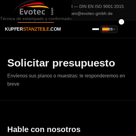
Una empresa de
Evotec GmbH
— DIN EN ISO 9001:2015
02932 / 90 28 75 0
anfragen@evotec-gmbh.de
Técnica de estampado y conformado
KUPFER
STANZTEILE
.COM
ES
Solicitar presupuesto
Envíenos sus planos o muestras: le responderemos en
breve
Hable con nosotros