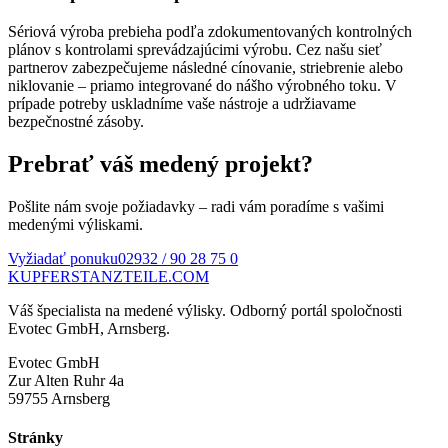
Sériová výroba prebieha podľa zdokumentovaných kontrolných
plánov s kontrolami sprevádzajúcimi výrobu. Cez našu sieť
partnerov zabezpečujeme následné cínovanie, striebrenie alebo
niklovanie – priamo integrované do nášho výrobného toku. V
prípade potreby uskladníme vaše nástroje a udržiavame
bezpečnostné zásoby.
Prebrať váš medený projekt?
Pošlite nám svoje požiadavky – radi vám poradíme s vašimi
medenými výliskami.
Vyžiadať ponuku
02932 / 90 28 75 0
KUPFER
STANZTEILE
.COM
Váš špecialista na medené výlisky. Odborný portál spoločnosti
Evotec GmbH, Arnsberg.
Evotec GmbH
Zur Alten Ruhr 4a
59755 Arnsberg
Stránky