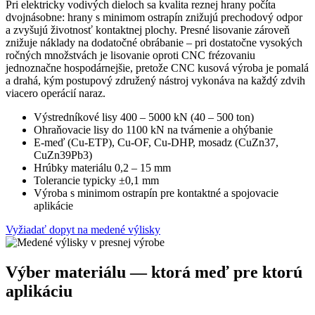
Pri elektricky vodivých dieloch sa kvalita reznej hrany počíta
dvojnásobne: hrany s minimom ostrapín znižujú prechodový odpor
a zvyšujú životnosť kontaktnej plochy. Presné lisovanie zároveň
znižuje náklady na dodatočné obrábanie – pri dostatočne vysokých
ročných množstvách je lisovanie oproti CNC frézovaniu
jednoznačne hospodárnejšie, pretože CNC kusová výroba je pomalá
a drahá, kým postupový združený nástroj vykonáva na každý zdvih
viacero operácií naraz.
Výstredníkové lisy 400 – 5000 kN (40 – 500 ton)
Ohraňovacie lisy do 1100 kN na tvárnenie a ohýbanie
E-meď (Cu-ETP), Cu-OF, Cu-DHP, mosadz (CuZn37,
CuZn39Pb3)
Hrúbky materiálu 0,2 – 15 mm
Tolerancie typicky ±0,1 mm
Výroba s minimom ostrapín pre kontaktné a spojovacie
aplikácie
Vyžiadať dopyt na medené výlisky
Výber materiálu — ktorá meď pre ktorú
aplikáciu