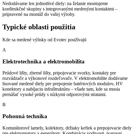
Nedodávame len jednotlivé diely: na želanie montujeme
konštrukčné skupiny s integrovanými medenými kontaktmi –
pripravené na montáž do vašej výroby.
Typické oblasti použitia
Kde sa medené výlisky od Evotec používajú
A
Elektrotechnika a elektromobilita
Prúdové lišty, zberné lišty, pripojovacie svorky, kontakty pre
rozvádzače a výkonové rozdeľovače. V elektromobilite dodávame
lisované medené diely pre prepojenie batériových modulov, HV
konektory a nabíjaciu infraštruktúru – všade tam, kde sa musia
prenášať vysoké prúdy s nízkymi odporovými stratami.
B
Pohonná technika
Komutátorové lamely, kolektory, držiaky kefiek a prepojovacie diely
pre elektromotory a generátory. Kombinácia vodivosti, tvarovej