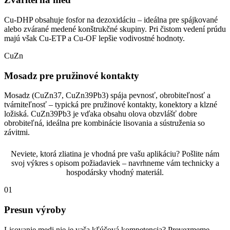
Cu-DHP obsahuje fosfor na dezoxidáciu – ideálna pre spájkované
alebo zvárané medené konštrukčné skupiny. Pri čistom vedení prúdu
majú však Cu-ETP a Cu-OF lepšie vodivostné hodnoty.
CuZn
Mosadz pre pružinové kontakty
Mosadz (CuZn37, CuZn39Pb3) spája pevnosť, obrobiteľnosť a
tvárniteľnosť – typická pre pružinové kontakty, konektory a klzné
ložiská. CuZn39Pb3 je vďaka obsahu olova obzvlášť dobre
obrobiteľná, ideálna pre kombinácie lisovania a sústruženia so
závitmi.
Neviete, ktorá zliatina je vhodná pre vašu aplikáciu? Pošlite nám
svoj výkres s opisom požiadaviek – navrhneme vám technicky a
hospodársky vhodný materiál.
01
Presun výroby
Lisovanie medi nie je vaša kľúčová kompetencia? Prevezmeme