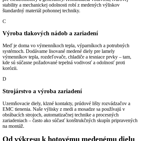
stability a mechanickej odolnosti robí z medených výliskov
štandardný materiál pohonnej techniky.
C
Výroba tlakových nádob a zariadení
Meď je doma vo výmenníkoch tepla, výparníkoch a potrubných
systémoch. Dodávame lisované medené diely pre lamely
výmenníkov tepla, rozdeľovače, chladiče a tesniace prvky – tam,
kde sú súčasne požadované tepelná vodivosť a odolnosť proti
korózii.
D
Strojárstvo a výroba zariadení
Uzemňovacie diely, klzné kontakty, prúdové lišty rozvádzačov a
EMC tienenia. Naše výlisky z medi a mosadze sa používajú v
obrábacích strojoch, automatizačnej technike a procesných
zariadeniach – často ako súčasť konštrukčných skupín pripravených
na montáž.
Od výkresu k hotovému medenému dielu