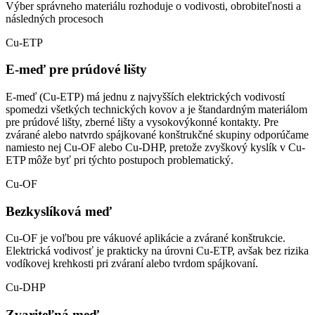
Výber správneho materiálu rozhoduje o vodivosti, obrobiteľnosti a
následných procesoch
Cu-ETP
E-meď pre prúdové lišty
E-meď (Cu-ETP) má jednu z najvyšších elektrických vodivostí
spomedzi všetkých technických kovov a je štandardným materiálom
pre prúdové lišty, zberné lišty a vysokovýkonné kontakty. Pre
zvárané alebo natvrdo spájkované konštrukčné skupiny odporúčame
namiesto nej Cu-OF alebo Cu-DHP, pretože zvyškový kyslík v Cu-
ETP môže byť pri týchto postupoch problematický.
Cu-OF
Bezkyslíková meď
Cu-OF je voľbou pre vákuové aplikácie a zvárané konštrukcie.
Elektrická vodivosť je prakticky na úrovni Cu-ETP, avšak bez rizika
vodíkovej krehkosti pri zváraní alebo tvrdom spájkovaní.
Cu-DHP
Zvariteľná meď