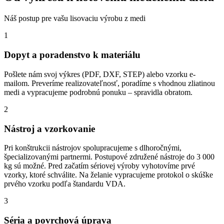
Náš postup pre vašu lisovaciu výrobu z medi
1
Dopyt a poradenstvo k materiálu
Pošlete nám svoj výkres (PDF, DXF, STEP) alebo vzorku e-
mailom. Preveríme realizovateľnosť, poradíme s vhodnou zliatinou
medi a vypracujeme podrobnú ponuku – spravidla obratom.
2
Nástroj a vzorkovanie
Pri konštrukcii nástrojov spolupracujeme s dlhoročnými,
špecializovanými partnermi. Postupové združené nástroje do 3 000
kg sú možné. Pred začatím sériovej výroby vyhotovíme prvé
vzorky, ktoré schválite. Na želanie vypracujeme protokol o skúške
prvého vzorku podľa štandardu VDA.
3
Séria a povrchová úprava