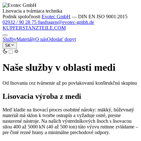
Lisovacia a tvárniaca technika
Podnik spoločnosti
Evotec GmbH
— DIN EN ISO 9001:2015
02932 / 90 28 75 0
anfragen@evotec-gmbh.de
KUPFER
STANZTEILE
.COM
Služby
Materiály
O nás
Odoslať dopyt
SK
Naše služby v oblasti medi
Od lisovania cez tvárnenie až po povlakovanú konštrukčnú skupinu
Lisovacia výroba z medi
Meď kladie na lisovací proces osobitné nároky: mäkký, húževnatý
materiál má sklon k tvorbe ostrapín a vyžaduje ostré, presne
nastavené nástroje. Na našich výstredníkových lisoch s lisovacou
silou 400 až 5000 kN (40 až 500 ton) túto výzvu rutinne zvládame –
pre čisté rezné hrany a minimálne prechodové odpory.