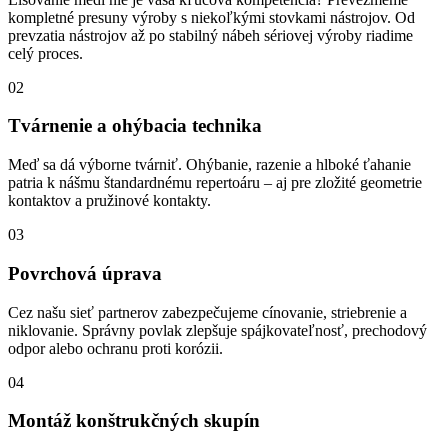
kompletné presuny výroby s niekoľkými stovkami nástrojov. Od
prevzatia nástrojov až po stabilný nábeh sériovej výroby riadime
celý proces.
02
Tvárnenie a ohýbacia technika
Meď sa dá výborne tvárniť. Ohýbanie, razenie a hlboké ťahanie
patria k nášmu štandardnému repertoáru – aj pre zložité geometrie
kontaktov a pružinové kontakty.
03
Povrchová úprava
Cez našu sieť partnerov zabezpečujeme cínovanie, striebrenie a
niklovanie. Správny povlak zlepšuje spájkovateľnosť, prechodový
odpor alebo ochranu proti korózii.
04
Montáž konštrukčných skupín